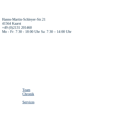
Hanns-Martin-Schleyer-Str.21
41564 Kaarst
+49 (0)2131 201460
Mo - Fr: 7:30 - 18:00 Uhr Sa: 7:30 – 14:00 Uhr
Home
Leistungen
Ersatzteile
Vermietung
Partner
Unternehmen
Team
Chronik
Services
Services