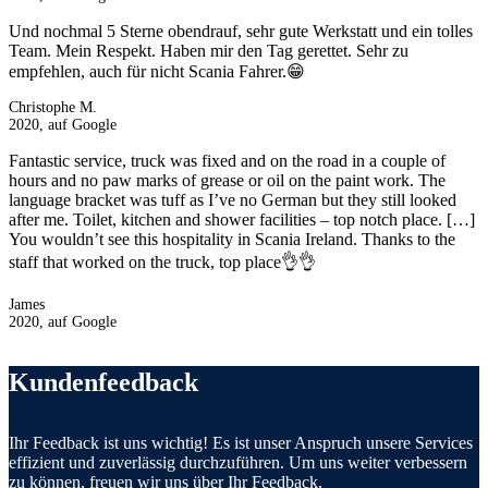
Und nochmal 5 Sterne obendrauf, sehr gute Werkstatt und ein tolles
Team. Mein Respekt. Haben mir den Tag gerettet. Sehr zu
empfehlen, auch für nicht Scania Fahrer.😁
Christophe M.
2020, auf Google
Fantastic service, truck was fixed and on the road in a couple of
hours and no paw marks of grease or oil on the paint work. The
language bracket was tuff as I’ve no German but they still looked
after me. Toilet, kitchen and shower facilities – top notch place. […]
You wouldn’t see this hospitality in Scania Ireland. Thanks to the
staff that worked on the truck, top place👌👌
James
2020, auf Google
Kundenfeedback
Ihr Feedback ist uns wichtig! Es ist unser Anspruch unsere Services
effizient und zuverlässig durchzuführen. Um uns weiter verbessern
zu können, freuen wir uns über Ihr Feedback.